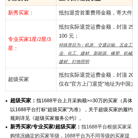
新秀买家：
抵扣退货首重费用金额，寄大件方式
抵扣实际退货运费金额，封顶 25
100 元；
专业买家1星/2星/3
特殊类目为：机床、交通运输、五金工具
星：
业、化工、建材、新能源、橡塑、机械及
建材、灯饰照明
抵扣实际退货运费金额，封顶 200
超级买家
仅在“官方上门退货”地址为中国
超级买家：
指1688平台上月采购额>=30万的买家（具体
●
以1688平台打标“超级买家”为准），关于超级买家的履约
规则详见《超级买家服务公约》。
新秀买家/专业买家/超级买家：
指1688平台根据买家采
●
购情况确定的买家等级，1688平台为不同等级的买家提