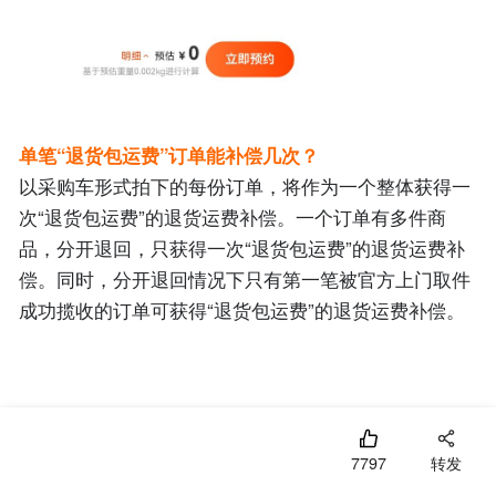
单笔“退货包运费”订单能补偿几次？
以采购车形式拍下的每份订单，将作为一个整体获得一
次“退货包运费”的退货运费补偿。一个订单有多件商
品，分开退回，只获得一次“退货包运费”的退货运费补
偿。同时，分开退回情况下只有第一笔被官方上门取件
成功揽收的订单可获得“退货包运费”的退货运费补偿。
7797
转发