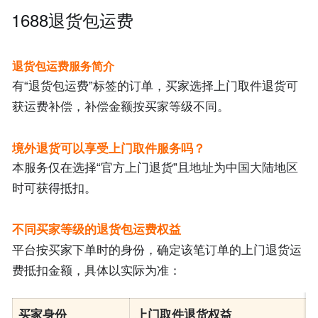
1688退货包运费
退货包运费服务简介
有“退货包运费”标签的订单，买家选择上门取件退货可
获运费补偿，补偿金额按买家等级不同。
境外退货可以享受上门取件服务吗？
本服务仅在选择“官方上门退货”且地址为中国大陆地区
时可获得抵扣。
不同买家等级的退货包运费权益
平台按买家下单时的身份，确定该笔订单的上门退货运
费抵扣金额，具体以实际为准：
买家身份
上门取件退货权益